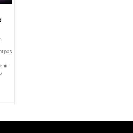
Voyance
e
par
tchat
m
entièrement
gratuite
nt pas
enir
s