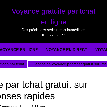
Voyance gratuite par tchat
en ligne
Des prédictions sérieuses et immédiates
01.75.75.25.77
VOYANCE EN LIGNE
VOYANCE EN DIRECT
VOYA
tions par tchat
Service de voyance par tchat gratuit sur Inte
par tchat gratuit sur
onses rapides
am
Comments
3:15 pm