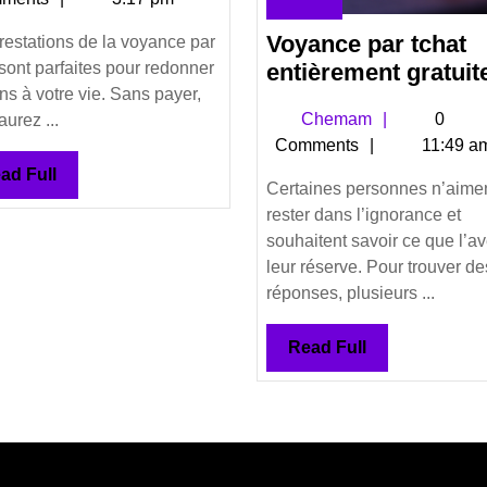
sérieuse
avril
–
18,
Voyance par tchat
restations de la voyance par
2019
Une
 sont parfaites pour redonner
entièrement gratuit
consultation
ns à votre vie. Sans payer,
offerte
Chemam
Chemam
0
aurez ...
Comments
11:49 a
sans
Read
ad Full
payer
Certaines personnes n’aime
Full
rester dans l’ignorance et
souhaitent savoir ce que l’av
leur réserve. Pour trouver de
réponses, plusieurs ...
Read
Read Full
Full