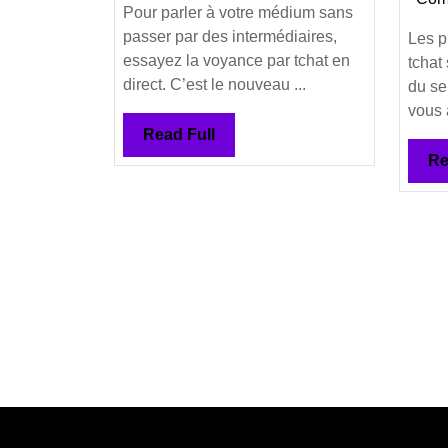
tchat
Pour parler à votre médium sans
en
passer par des intermédiaires,
Les p
direct
essayez la voyance par tchat en
tchat
sans
direct. C’est le nouveau ...
du se
attente
vous 
Read
Read Full
Full
Re