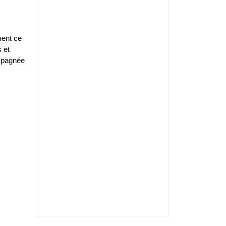
ment ce
 et
ompagnée