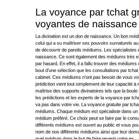
La voyance par tchat gr
voyantes de naissance
La divination est un don de naissance. Un bon médiu
celui qui a su maîtriser ses pouvoirs surnaturels au
de découvrir de pareils médiums. Les spécialistes 
naissance. Ce sont également des médiums très exp
par hasard. En effet, il a fallu trouver des médiums
bout d’une sélection que les consultations par tcha
cabinet. Ces médiums n’ont pas besoin de vous voir
prédiction vient tout simplement de leur capacité à r
maîtrise des supports divinatoires tels que la boul
les prédictions et les experts de la voyance par tch
va pas dans votre vie. La voyance gratuite par tchat n
médiums. Chaque médium est spécialiste dans un dom
médium préféré. Ce choix peut se faire par le consu
différents médiums est ouvert au public et vous pou
nom de nos différents médiums ainsi que leur domain
quel médium dans le but de faire revenir votre ex.