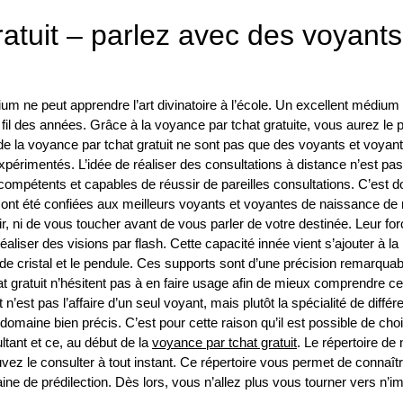
atuit – parlez avec des voyants
m ne peut apprendre l’art divinatoire à l’école. Un excellent médium
 fil des années. Grâce à la voyance par tchat gratuite, vous aurez le pl
de la voyance par tchat gratuit ne sont pas que des voyants et voyan
érimentés. L’idée de réaliser des consultations à distance n’est pa
 compétents et capables de réussir de pareilles consultations. C’est 
t ont été confiées aux meilleurs voyants et voyantes de naissance de 
, ni de vous toucher avant de vous parler de votre destinée. Leur fo
éaliser des visions par flash. Cette capacité innée vient s’ajouter à la 
e de cristal et le pendule. Ces supports sont d’une précision remarqua
at gratuit n’hésitent pas à en faire usage afin de mieux comprendre ce
’est pas l’affaire d’un seul voyant, mais plutôt la spécialité de différ
aine bien précis. C’est pour cette raison qu’il est possible de choi
ltant et ce, au début de la
voyance par tchat gratuit
. Le répertoire de
vez le consulter à tout instant. Ce répertoire vous permet de connaîtr
e de prédilection. Dès lors, vous n’allez plus vous tourner vers n’i