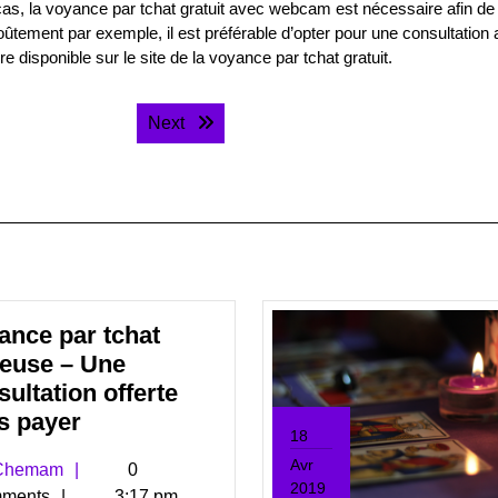
e cas, la voyance par tchat gratuit avec webcam est nécessaire afin de
voûtement par exemple, il est préférable d’opter pour une consultation
 disponible sur le site de la voyance par tchat gratuit.
Next post:
Next
ance par tchat
ieuse – Une
ultation offerte
Voyance
s payer
18
par
Avr
Chemam
hemam
0
tchat
2019
ments
3:17 pm