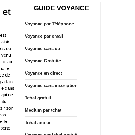
GUIDE VOYANCE
 et
Voyance par Téléphone
 est
Voyance par email
aisir
tes de
Voyance sans cb
s venu
Voyance Gratuite
donc au
notre
Voyance en direct
rce de
parfaite
Voyance sans inscription
ble dans
 qui ne
Tchat gratuit
ents
sir son
Medium par tchat
 nos
e le
Tchat amour
mporte
Voyance par tchat gratuit