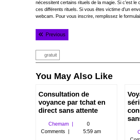
nécessitent certains rituels de la magie. Si c’est l
ces différents rituels. Si vous êtes victime d’un en
webcam. Pour vous inscrire, remplissez le formulaire
Navigation
Previous post:
Previous
de
l’article
gratuit
You May Also Like
Consultation de
Voy
voyance par tchat en
sér
Consultation
direct sans attente
cons
de
san
Chemam
Chemam
0
voyance
Comments
5:59 am
C
par
Com