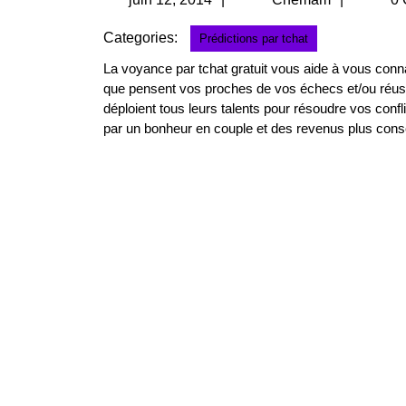
12,
Categories:
Prédictions par tchat
2014
La voyance par tchat gratuit vous aide à vous conna
que pensent vos proches de vos échecs et/ou réuss
déploient tous leurs talents pour résoudre vos con
par un bonheur en couple et des revenus plus con